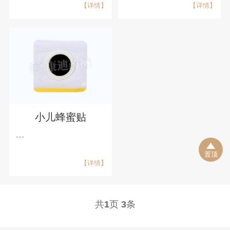
【详情】
【详情】
加工、来样定制、委
托加工 支持渠道： 电
商、微商、连锁药
房、医药公司、医
院、诊所、养生馆 证
件类型： 一类医疗…
小儿蜂蜜贴
…
置顶
【详情】
共
1
页
3
条