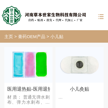
主页
>
膏药OEM产品
>
小儿贴
医用退热贴-医用退热贴OEM贴牌-退热贴代加
小儿灸贴
材 质： 普通无弹水刺
…
布、弹力水刺布、水
凝胶 支持模式： 来料