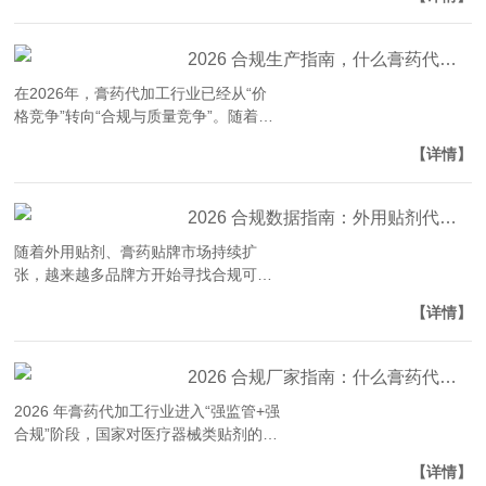
局大健康赛道的核心选择。面对市面上
鱼龙混杂的代加工…
2026 合规生产指南，什么膏药代加工厂家更专业？聚焦工艺与品控更精准
在2026年，膏药代加工行业已经从“价
格竞争”转向“合规与质量竞争”。随着监
管趋严，行业普遍要求代工厂必须具备
【详情】
GMP标准生产体系、完整资质备案及质
量检测能力，否…
2026 合规数据指南：外用贴剂代工厂权威对比？聚焦资质与产能更精准
随着外用贴剂、膏药贴牌市场持续扩
张，越来越多品牌方开始寻找合规可靠
的 OEM 代工厂。然而在 2026 年行业
【详情】
监管趋严、资质审查加强的大背景下，
选择一家真正具备…
2026 合规厂家指南：什么膏药代加工厂家比较好？
2026 年膏药代加工行业进入“强监管+强
合规”阶段，国家对医疗器械类贴剂的监
管持续收紧，代工厂家是否具备真实资
【详情】
质、规范生产能力和稳定交付体系，直