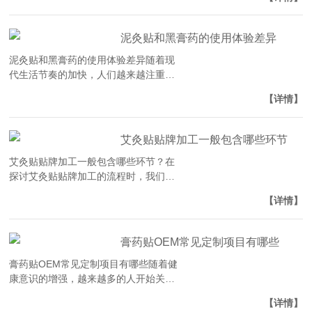
着越来越重要的角色。这种定制化的治
疗方案能够针对个体的具体…
泥灸贴和黑膏药的使用体验差异
泥灸贴和黑膏药的使用体验差异随着现
代生活节奏的加快，人们越来越注重健
康养生。在众多保健方法中，泥灸贴和
【详情】
黑膏药是两种常见的治疗方式。然而，
它们在使用体验上存在一些…
艾灸贴贴牌加工一般包含哪些环节
艾灸贴贴牌加工一般包含哪些环节？在
探讨艾灸贴贴牌加工的流程时，我们首
先需要了解什么是“贴牌加工”。贴牌加
【详情】
工，即贴牌生产，是指企业将自身品牌
与产品交给其他厂商进行…
膏药贴OEM常见定制项目有哪些
膏药贴OEM常见定制项目有哪些随着健
康意识的增强，越来越多的人开始关注
自我保健。作为传统中医外治法的重要
【详情】
组成部分，膏药贴以其独特的疗效和方