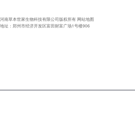
河南草本世家生物科技有限公司
版权所有
网站地图
地址：郑州市经济开发区富田财富广场1号楼906
电话咨
产品中
关于我
询
心
们