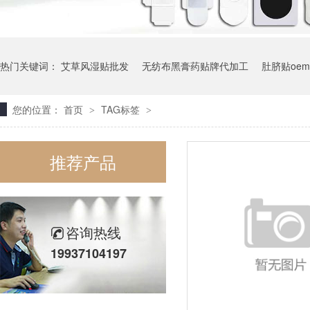
热门关键词：
艾草风湿贴批发
无纺布黑膏药贴牌代加工
肚脐贴oe
您的位置：
首页
TAG标签
>
>
艾草温灸贴
推荐产品
咨询热线
19937104197