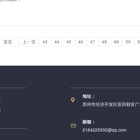
首页
上一页
43
44
45
46
47
48
49
50
5
地址：
题
郑州市经济开发区富田财富广场
们
邮箱：
2184225932@qq.com
）