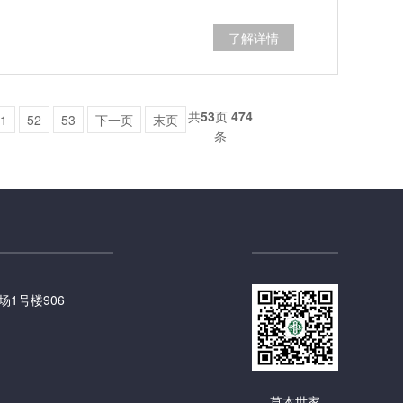
了解详情
共
53
页
474
1
52
53
下一页
末页
条
1号楼906
草本世家